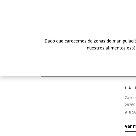
Dado que carecemos de zonas de manipulación
nuestros alimentos estén
LA
Carret
28260
918 58
Ver 