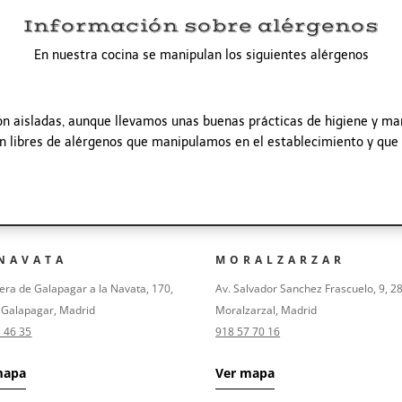
Información sobre alérgenos
En nuestra cocina se manipulan los siguientes alérgenos
 aisladas, aunque llevamos unas buenas prácticas de higiene y ma
 libres de alérgenos que manipulamos en el establecimiento y que a
 NAVATA
MORALZARZAR
era de Galapagar a la Navata, 170,
Av. Salvador Sanchez Frascuelo, 9, 2
 Galapagar, Madrid
Moralzarzal, Madrid
 46 35
918 57 70 16
mapa
Ver mapa